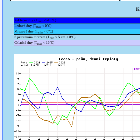
K
Arktické dny (T
< -10°C)
max
Ledové dny (T
< 0°C)
max
Mrazové dny (T
< 0°C)
min
S přízemním mrazem (T
v 5 cm < 0°C)
min
Chladné dny (T
< 10°C)
max