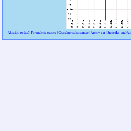
Aktuální počasí
|
Fotogalerie stanice
|
Charakteristika stanice
|
Archív dat
|
Statistiky-analýz