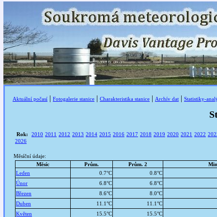
|
|
|
|
Aktuální počasí
Fotogalerie stanice
Charakteristika stanice
Archív dat
Statistiky-ana
S
Rok:
2010
2011
2012
2013
2014
2015
2016
2017
2018
2019
2020
2021
2022
202
2026
Měsíční údaje:
Měsíc
Prům.
Prům. 2
Mi
Leden
0.7°C
0.8°C
Únor
6.8°C
6.8°C
Březen
8.6°C
8.0°C
Duben
11.1°C
11.1°C
Květen
15.5°C
15.5°C