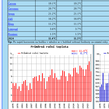
Červen
19.1°C
19.2°C
Červenec
20.7°C
20.7°C
Srpen
21.2°C
21.1°C
Září
16.2°C
16.0°C
Říjen
11.2°C
11.1°C
Listopad
3.6°C
3.7°C
Prosinec
1.5°C
1.5°C
2024
11.4°C
11.3°C
Tip:
Po najetí kurzorem na buňku v tabulce se v bublině zobrazí hodnoty za ostatní roky. T