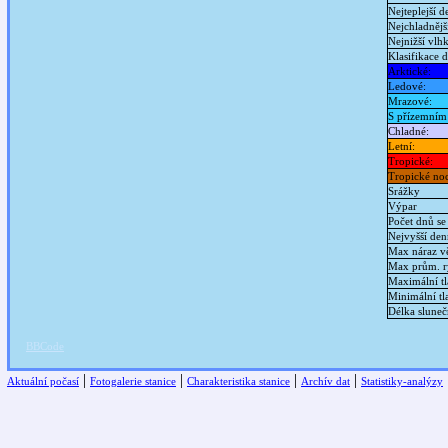
Nejteplejší 
Nejchladnějš
Nejnižší vlh
Klasifikace 
Arktické:
Ledové:
Mrazové:
S přízemním
Chladné:
Letní:
Tropické:
Tropické noc
Srážky
Výpar
Počet dnů se
Nejvyšší den
Max náraz vě
Max prům. ry
Maximální tl
Minimální tl
Délka sluneč
BBCode
|
|
|
|
Aktuální počasí
Fotogalerie stanice
Charakteristika stanice
Archív dat
Statistiky-analýzy