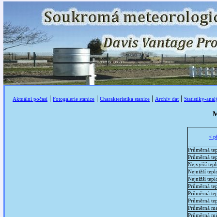
|
|
|
|
Aktuální počasí
Fotogalerie stanice
Charakteristika stanice
Archív dat
Statistiky-ana
M
< p
Průměrná tep
Průměrná te
Nejvyšší tep
Nejnižší tepl
Nejnižší tep
Průměrná tep
Průměrná tep
Průměrná tep
Průměrná ma
Průměrná mi