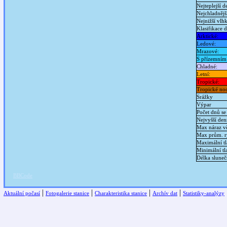
Nejteplejší 
Nejchladnějš
Nejnižší vlh
Klasifikace 
Arktické:
Ledové:
Mrazové:
S přízemním
Chladné:
Letní:
Tropické:
Tropické noc
Srážky
Výpar
Počet dnů se
Nejvyšší den
Max náraz vě
Max prům. ry
Maximální tl
Minimální tl
Délka sluneč
BBCode
|
|
|
|
Aktuální počasí
Fotogalerie stanice
Charakteristika stanice
Archív dat
Statistiky-analýzy