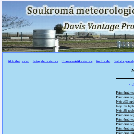
|
|
|
|
Aktuální počasí
Fotogalerie stanice
Charakteristika stanice
Archív dat
Statistiky-ana
M
< p
Průměrná tep
Průměrná te
Nejvyšší tep
Nejnižší tepl
Nejnižší tep
Průměrná tep
Průměrná tep
Průměrná tep
Průměrná ma
Průměrná mi