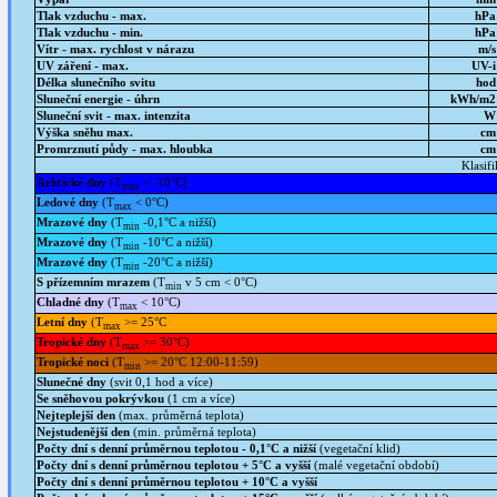
Tlak vzduchu - max.
hPa
Tlak vzduchu - min.
hPa
Vítr - max. rychlost v nárazu
m/s
UV záření - max.
UV-i
Délka slunečního svitu
hod
Sluneční energie - úhrn
kWh/m2
Sluneční svit - max. intenzita
W
Výška sněhu max.
cm
Promrznutí půdy - max. hloubka
cm
Klasif
Arktické dny
(T
< -10°C)
max
Ledové dny
(T
< 0°C)
max
Mrazové dny
(T
-0,1°C a nižší)
min
Mrazové dny
(T
-10°C a nižší)
min
Mrazové dny
(T
-20°C a nižší)
min
S přízemním mrazem
(T
v 5 cm < 0°C)
min
Chladné dny
(T
< 10°C)
max
Letní dny
(T
>= 25°C
max
Tropické dny
(T
>= 30°C)
max
Tropické noci
(T
>= 20°C 12:00-11:59)
min
Slunečné dny
(svit 0,1 hod a více)
Se sněhovou pokrývkou
(1 cm a více)
Nejteplejší den
(max. průměrná teplota)
Nejstudenější den
(min. průměrná teplota)
Počty dní s denní průměrnou teplotou - 0,1°C a nižší
(vegetační klid)
Počty dní s denní průměrnou teplotou + 5°C a vyšší
(malé vegetační období)
Počty dní s denní průměrnou teplotou + 10°C a vyšší