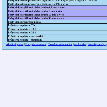
Počty dní s denní průměrnou teplotou + 15°C a vyšší
(velké vegetační období)
Počty dní s denní průměrnou teplotou + 20°C a vyšší
Počty dní se srážkami všeho druhu 0,1 mm a více
Počty dní se srážkami všeho druhu 1 mm a více
Počty dní se srážkami všeho druhu 10 mm a více
Počty dní se srážkami všeho druhu 30 mm a více
Počty dní s promrzlou půdou
Průměrná teplota v 7 h
Průměrná teplota v 14 h
Průměrná teplota v 21 h
Průměrná teplota - maximální
Průměrná teplota - minimální
Aktuální počasí
|
Fotogalerie stanice
|
Charakteristika stanice
|
Archív dat
|
Statistiky-analýz