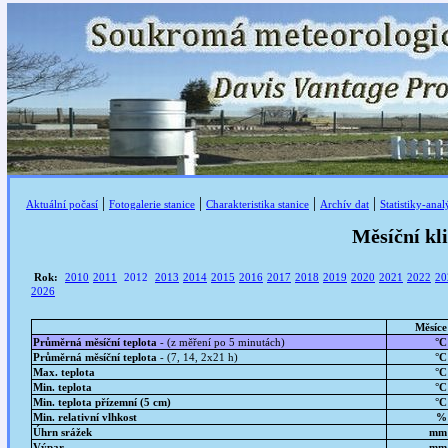
|
|
|
|
Aktuální počasí
Fotogalerie stanice
Charakteristika stanice
Archív dat
Statistiky-ana
Měsíční kl
Rok:
2010
2011
2012
2013
2014
2015
2016
2017
2018
2019
2020
2021
2022
20
2026
Měsíce
Průměrná měsíční teplota
- (z měření po 5 minutách)
°C
Průměrná měsíční teplota
- (7, 14, 2x21 h)
°C
Max. teplota
°C
Min. teplota
°C
Min. teplota přízemní (5 cm)
°C
Min. relativní vlhkost
%
Úhrn srážek
mm
Výpar
mm