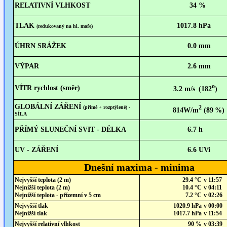
RELATIVNÍ VLHKOST
34
%
TLAK
1017.8
hPa
(redukovaný na hl. moře)
ÚHRN SRÁŽEK
0.0
mm
VÝPAR
2.6
mm
o
VÍTR
rychlost (směr)
3.2 m/s
(182
)
GLOBÁLNÍ ZÁŘENÍ
(přímé + rozptýlené) -
2
814W/m
(89
%)
SÍLA
PŘÍMÝ SLUNEČNÍ SVIT - DÉLKA
6.7
h
UV - ZÁŘENÍ
6.6
UVi
Dnešní maxima - minima
Nejvyšší teplota (2 m)
29.4 °C
v 11:57
Nejnižší teplota (2 m)
10.4 °C
v 04:11
Nejnižší teplota - přízemní v 5 cm
7.2 °C
v 02:26
Nejvyšší tlak
1020.9 hPa
v 00:00
Nejnižší tlak
1017.7 hPa
v 11:54
Nejvyšší relativní vlhkost
90 %
v 03:39