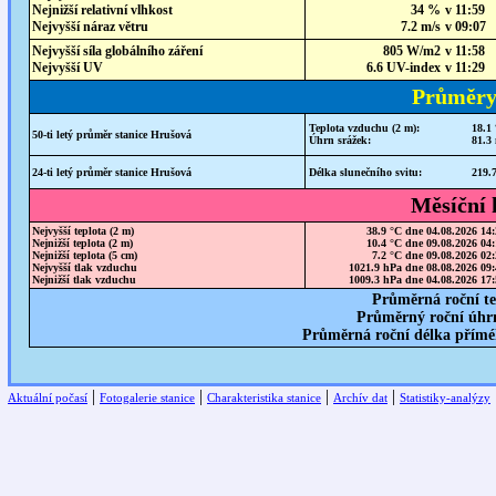
Nejnižší relativní vlhkost
34 %
v 11:59
Nejvyšší náraz větru
7.2 m/s
v 09:07
Nejvyšší síla globálního záření
805 W/m2
v 11:58
Nejvyšší UV
6.6 UV-index
v 11:29
Průměry 
Teplota vzduchu (2 m):
18.1
50-ti letý průměr stanice Hrušová
Úhrn srážek:
81.3
24-ti letý průměr stanice Hrušová
Délka slunečního svitu:
219.
Měsíční
Nejvyšší teplota (2 m)
38.9 °C
dne 04.08.2026 14:
Nejnižší teplota (2 m)
10.4 °C
dne 09.08.2026 04:
Nejnižší teplota (5 cm)
7.2 °C
dne 09.08.2026 02:
Nejvyšší tlak vzduchu
1021.9 hPa
dne 08.08.2026 09:
Nejnižší tlak vzduchu
1009.3 hPa
dne 04.08.2026 17:
Průměrná roční t
Průměrný roční úhrn
Průměrná roční délka přímého
|
|
|
|
Aktuální počasí
Fotogalerie stanice
Charakteristika stanice
Archív dat
Statistiky-analýzy