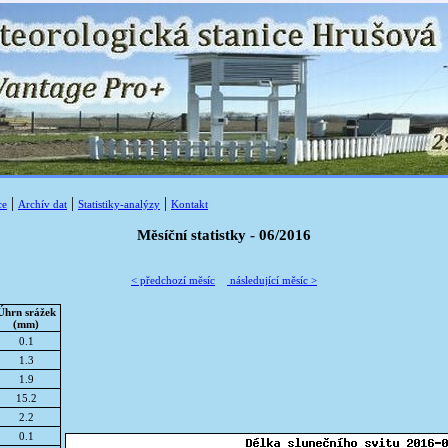
|
|
|
ce
Archív dat
Statistiky-analýzy
Kontakt
Měsíční statistky - 06/2016
< předchozí měsíc
následující měsíc >
Úhrn srážek
(mm)
0.1
1.3
1.9
15.2
2.2
0.1