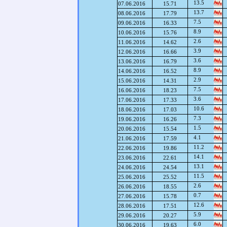
13.5
07.06.2016
15.71
13.7
08.06.2016
17.79
7.5
09.06.2016
16.33
8.9
10.06.2016
15.76
2.6
11.06.2016
14.62
3.9
12.06.2016
16.66
3.6
13.06.2016
16.79
8.9
14.06.2016
16.52
2.9
15.06.2016
14.31
7.5
16.06.2016
18.23
3.6
17.06.2016
17.33
10.6
18.06.2016
17.03
7.3
19.06.2016
16.26
1.5
20.06.2016
15.54
4.1
21.06.2016
17.59
11.2
22.06.2016
19.86
14.1
23.06.2016
22.61
13.1
24.06.2016
24.54
11.5
25.06.2016
25.52
2.6
26.06.2016
18.55
0.7
27.06.2016
15.78
12.6
28.06.2016
17.51
5.9
29.06.2016
20.27
6.0
30.06.2016
19.63